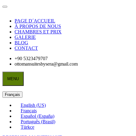
PAGE D´ACCUEIL
À PROPOS DE NOUS
CHAMBRES ET PRIX
GALERIE
BLOG
CONTACT
+90 5323479707
ottomansuitesbysera@gmail.com
MENU
Français
English (US)
Français
Español (España)
Português (Brasil)
Türkçe