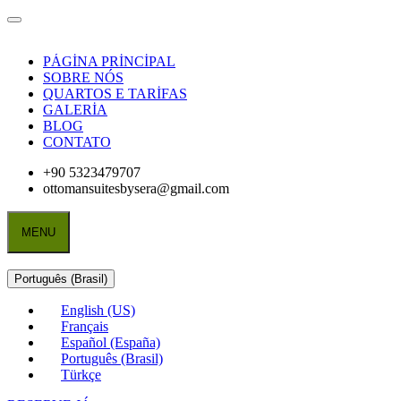
PÁGİNA PRİNCİPAL
SOBRE NÓS
QUARTOS E TARİFAS
GALERİA
BLOG
CONTATO
+90 5323479707
ottomansuitesbysera@gmail.com
MENU
Português (Brasil)
English (US)
Français
Español (España)
Português (Brasil)
Türkçe